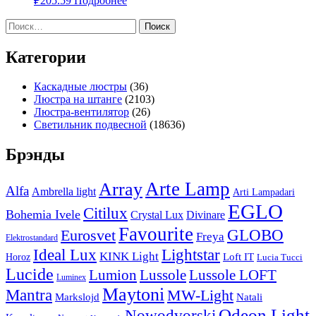
₽
205.59
Подробнее
Найти:
Категории
Каскадные люстры
(36)
Люстра на штанге
(2103)
Люстра-вентилятор
(26)
Светильник подвесной
(18636)
Брэнды
Arte Lamp
Array
Alfa
Ambrella light
Arti Lampadari
EGLO
Citilux
Bohemia Ivele
Crystal Lux
Divinare
Favourite
Eurosvet
GLOBO
Freya
Elektrostandard
Ideal Lux
Lightstar
KINK Light
Loft IT
Horoz
Lucia Tucci
Lucide
Lussole
Lumion
Lussole LOFT
Luminex
Maytoni
Mantra
MW-Light
Markslojd
Natali
Odeon Light
Nowodvorski