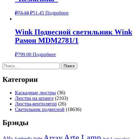
₽
73.18
₽
51.45
Подробнее
Wink Подвесной светильник Wink
Рамон MDM2781/1
₽
799.00
Подробнее
Найти:
Категории
Каскадные люстры
(36)
Люстра на штанге
(2103)
Люстра-вентилятор
(26)
Светильник подвесной
(18636)
Брэнды
Arte Lamp
Array
Alfa
Ambrella light
Arti Lampadari