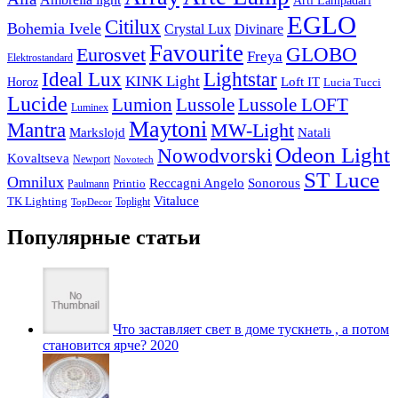
EGLO
Citilux
Bohemia Ivele
Crystal Lux
Divinare
Favourite
Eurosvet
GLOBO
Freya
Elektrostandard
Ideal Lux
Lightstar
KINK Light
Loft IT
Horoz
Lucia Tucci
Lucide
Lussole
Lumion
Lussole LOFT
Luminex
Maytoni
Mantra
MW-Light
Markslojd
Natali
Odeon Light
Nowodvorski
Kovaltseva
Newport
Novotech
ST Luce
Omnilux
Reccagni Angelo
Sonorous
Printio
Paulmann
Vitaluce
TK Lighting
Toplight
TopDecor
Популярные статьи
Что заставляет свет в доме тускнеть , а потом
становится ярче? 2020