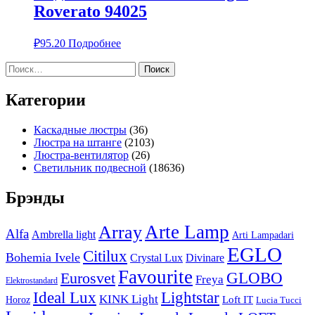
Roverato 94025
₽
95.20
Подробнее
Найти:
Категории
Каскадные люстры
(36)
Люстра на штанге
(2103)
Люстра-вентилятор
(26)
Светильник подвесной
(18636)
Брэнды
Arte Lamp
Array
Alfa
Ambrella light
Arti Lampadari
EGLO
Citilux
Bohemia Ivele
Crystal Lux
Divinare
Favourite
Eurosvet
GLOBO
Freya
Elektrostandard
Ideal Lux
Lightstar
KINK Light
Loft IT
Horoz
Lucia Tucci