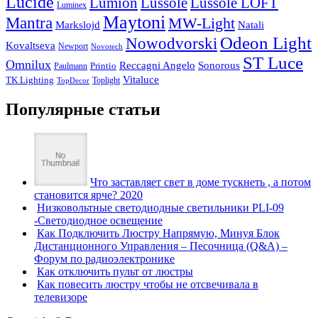
Lucide
Lussole
Lumion
Lussole LOFT
Luminex
Maytoni
Mantra
MW-Light
Markslojd
Natali
Odeon Light
Nowodvorski
Kovaltseva
Newport
Novotech
ST Luce
Omnilux
Reccagni Angelo
Sonorous
Printio
Paulmann
Vitaluce
TK Lighting
Toplight
TopDecor
Популярные статьи
Что заставляет свет в доме тускнеть , а потом
становится ярче? 2020
Низковольтные светодиодные светильники PLI-09
-Светодиодное освещение
Как Подключить Люстру Напрямую, Минуя Блок
Дистанционного Управления – Песочница (Q&A) –
Форум по радиоэлектронике
Как отключить пульт от люстры
Как повесить люстру чтобы не отсвечивала в
телевизоре