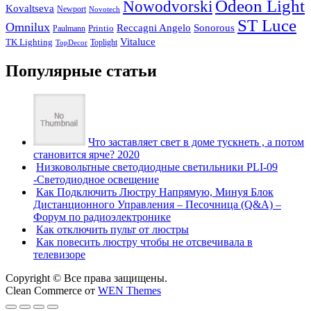
Odeon Light
Nowodvorski
Kovaltseva
Newport
Novotech
ST Luce
Omnilux
Reccagni Angelo
Sonorous
Printio
Paulmann
Vitaluce
TK Lighting
Toplight
TopDecor
Популярные статьи
Что заставляет свет в доме тускнеть , а потом
становится ярче? 2020
Низковольтные светодиодные светильники PLI-09
-Светодиодное освещение
Как Подключить Люстру Напрямую, Минуя Блок
Дистанционного Управления – Песочница (Q&A) –
Форум по радиоэлектронике
Как отключить пульт от люстры
Как повесить люстру чтобы не отсвечивала в
телевизоре
Copyright © Все права защищены.
Clean Commerce от
WEN Themes