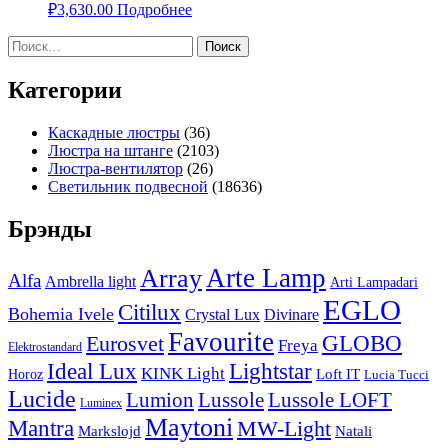
₽
3,630.00
Подробнее
Найти:
Категории
Каскадные люстры
(36)
Люстра на штанге
(2103)
Люстра-вентилятор
(26)
Светильник подвесной
(18636)
Брэнды
Arte Lamp
Array
Alfa
Ambrella light
Arti Lampadari
EGLO
Citilux
Bohemia Ivele
Crystal Lux
Divinare
Favourite
Eurosvet
GLOBO
Freya
Elektrostandard
Ideal Lux
Lightstar
KINK Light
Loft IT
Horoz
Lucia Tucci
Lucide
Lussole
Lumion
Lussole LOFT
Luminex
Maytoni
Mantra
MW-Light
Markslojd
Natali