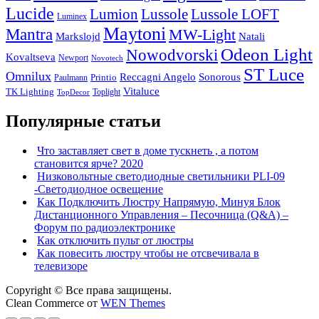
Lucide
Lussole
Lumion
Lussole LOFT
Luminex
Maytoni
Mantra
MW-Light
Markslojd
Natali
Odeon Light
Nowodvorski
Kovaltseva
Newport
Novotech
ST Luce
Omnilux
Reccagni Angelo
Sonorous
Printio
Paulmann
Vitaluce
TK Lighting
Toplight
TopDecor
Популярные статьи
Что заставляет свет в доме тускнеть , а потом
становится ярче? 2020
Низковольтные светодиодные светильники PLI-09
-Светодиодное освещение
Как Подключить Люстру Напрямую, Минуя Блок
Дистанционного Управления – Песочница (Q&A) –
Форум по радиоэлектронике
Как отключить пульт от люстры
Как повесить люстру чтобы не отсвечивала в
телевизоре
Copyright © Все права защищены.
Clean Commerce от
WEN Themes