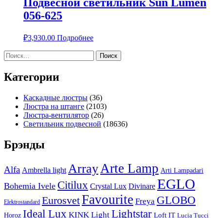
Подвесной светильник Sun Lumen
056-625
₽
3,930.00
Подробнее
Найти:
Категории
Каскадные люстры
(36)
Люстра на штанге
(2103)
Люстра-вентилятор
(26)
Светильник подвесной
(18636)
Брэнды
Arte Lamp
Array
Alfa
Ambrella light
Arti Lampadari
EGLO
Citilux
Bohemia Ivele
Crystal Lux
Divinare
Favourite
Eurosvet
GLOBO
Freya
Elektrostandard
Ideal Lux
Lightstar
KINK Light
Loft IT
Horoz
Lucia Tucci