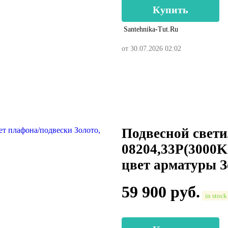
Купить
Santehnika-Tut.ru
от 30.07.2026 02:02
Подвесной свети
08204,33P(3000K
цвет арматуры З
59 900
руб.
in stock