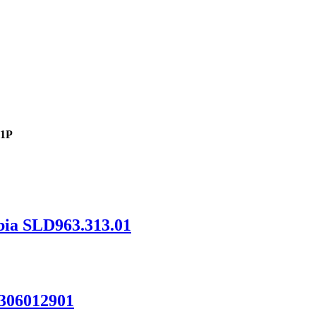
-1P
ia SLD963.313.01
306012901