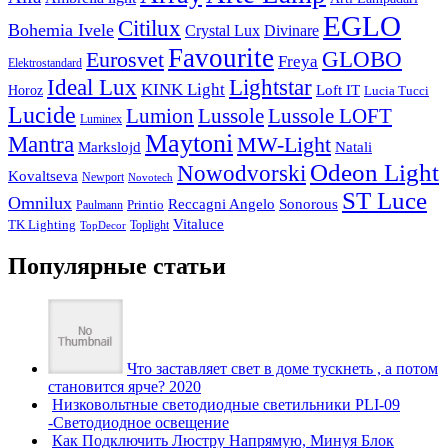
EGLO
Citilux
Bohemia Ivele
Crystal Lux
Divinare
Favourite
Eurosvet
GLOBO
Freya
Elektrostandard
Ideal Lux
Lightstar
KINK Light
Loft IT
Horoz
Lucia Tucci
Lucide
Lussole
Lumion
Lussole LOFT
Luminex
Maytoni
Mantra
MW-Light
Markslojd
Natali
Odeon Light
Nowodvorski
Kovaltseva
Newport
Novotech
ST Luce
Omnilux
Reccagni Angelo
Sonorous
Printio
Paulmann
Vitaluce
TK Lighting
Toplight
TopDecor
Популярные статьи
Что заставляет свет в доме тускнеть , а потом
становится ярче? 2020
Низковольтные светодиодные светильники PLI-09
-Светодиодное освещение
Как Подключить Люстру Напрямую, Минуя Блок