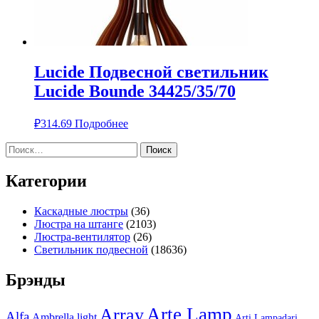
Lucide Подвесной светильник
Lucide Bounde 34425/35/70
₽
314.69
Подробнее
Найти:
Категории
Каскадные люстры
(36)
Люстра на штанге
(2103)
Люстра-вентилятор
(26)
Светильник подвесной
(18636)
Брэнды
Arte Lamp
Array
Alfa
Ambrella light
Arti Lampadari