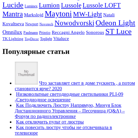
Lucide
Lussole
Lumion
Lussole LOFT
Luminex
Maytoni
Mantra
MW-Light
Markslojd
Natali
Odeon Light
Nowodvorski
Kovaltseva
Newport
Novotech
ST Luce
Omnilux
Reccagni Angelo
Sonorous
Printio
Paulmann
Vitaluce
TK Lighting
Toplight
TopDecor
Популярные статьи
Что заставляет свет в доме тускнеть , а потом
становится ярче? 2020
Низковольтные светодиодные светильники PLI-09
-Светодиодное освещение
Как Подключить Люстру Напрямую, Минуя Блок
Дистанционного Управления – Песочница (Q&A) –
Форум по радиоэлектронике
Как отключить пульт от люстры
Как повесить люстру чтобы не отсвечивала в
телевизоре