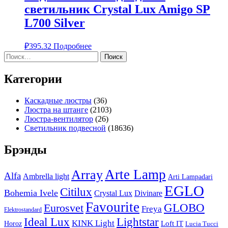
светильник Crystal Lux Amigo SP
L700 Silver
₽
395.32
Подробнее
Найти:
Категории
Каскадные люстры
(36)
Люстра на штанге
(2103)
Люстра-вентилятор
(26)
Светильник подвесной
(18636)
Брэнды
Arte Lamp
Array
Alfa
Ambrella light
Arti Lampadari
EGLO
Citilux
Bohemia Ivele
Crystal Lux
Divinare
Favourite
Eurosvet
GLOBO
Freya
Elektrostandard
Ideal Lux
Lightstar
KINK Light
Loft IT
Horoz
Lucia Tucci