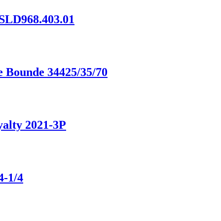
SLD968.403.01
 Bounde 34425/35/70
alty 2021-3P
4-1/4