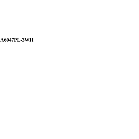
et A6047PL-3WH