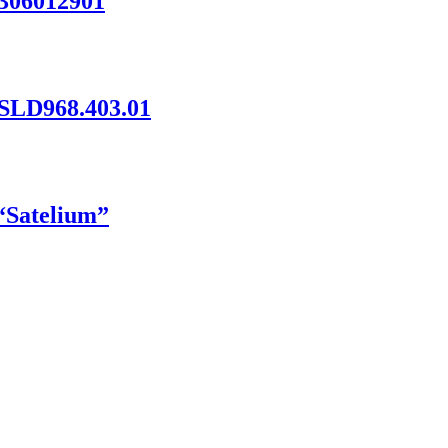
306012901
SLD968.403.01
“Satelium”