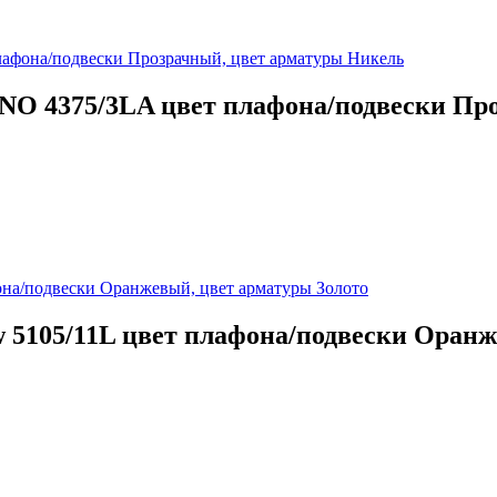
ANO 4375/3LA цвет плафона/подвески Пр
w 5105/11L цвет плафона/подвески Оран