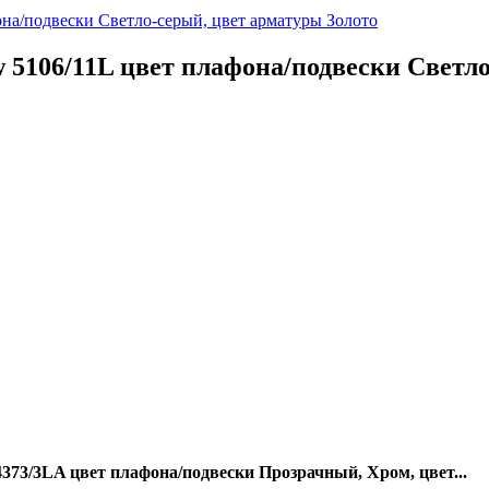
 5106/11L цвет плафона/подвески Светл
4373/3LA цвет плафона/подвески Прозрачный, Хром, цвет...