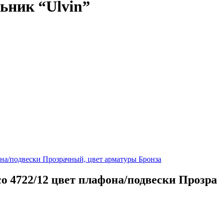
ьник “Ulvin”
co 4722/12 цвет плафона/подвески Прозр