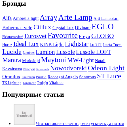
Брэнды
Arte Lamp
Array
Alfa
Ambrella light
Arti Lampadari
EGLO
Citilux
Bohemia Ivele
Crystal Lux
Divinare
Favourite
Eurosvet
GLOBO
Freya
Elektrostandard
Ideal Lux
Lightstar
KINK Light
Loft IT
Horoz
Lucia Tucci
Lucide
Lussole
Lumion
Lussole LOFT
Luminex
Maytoni
Mantra
MW-Light
Markslojd
Natali
Odeon Light
Nowodvorski
Kovaltseva
Newport
Novotech
ST Luce
Omnilux
Reccagni Angelo
Sonorous
Printio
Paulmann
Vitaluce
TK Lighting
Toplight
TopDecor
Популярные статьи
Что заставляет свет в доме тускнеть , а потом