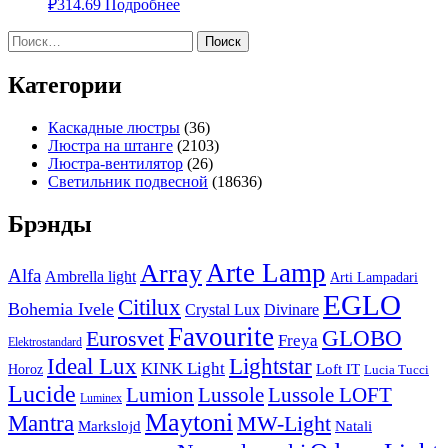
₽
314.69
Подробнее
Найти:
Категории
Каскадные люстры
(36)
Люстра на штанге
(2103)
Люстра-вентилятор
(26)
Светильник подвесной
(18636)
Брэнды
Arte Lamp
Array
Alfa
Ambrella light
Arti Lampadari
EGLO
Citilux
Bohemia Ivele
Crystal Lux
Divinare
Favourite
Eurosvet
GLOBO
Freya
Elektrostandard
Ideal Lux
Lightstar
KINK Light
Loft IT
Horoz
Lucia Tucci
Lucide
Lussole
Lumion
Lussole LOFT
Luminex
Maytoni
Mantra
MW-Light
Markslojd
Natali