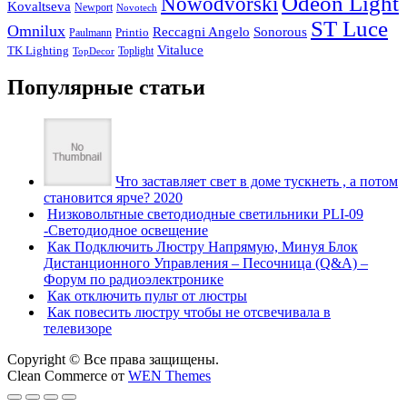
Odeon Light
Nowodvorski
Kovaltseva
Newport
Novotech
ST Luce
Omnilux
Reccagni Angelo
Sonorous
Printio
Paulmann
Vitaluce
TK Lighting
Toplight
TopDecor
Популярные статьи
Что заставляет свет в доме тускнеть , а потом
становится ярче? 2020
Низковольтные светодиодные светильники PLI-09
-Светодиодное освещение
Как Подключить Люстру Напрямую, Минуя Блок
Дистанционного Управления – Песочница (Q&A) –
Форум по радиоэлектронике
Как отключить пульт от люстры
Как повесить люстру чтобы не отсвечивала в
телевизоре
Copyright © Все права защищены.
Clean Commerce от
WEN Themes