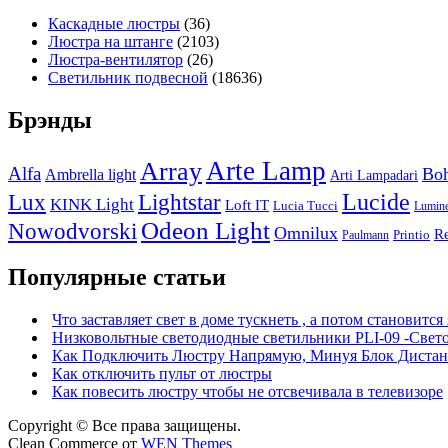
Каскадные люстры
(36)
Люстра на штанге
(2103)
Люстра-вентилятор
(26)
Светильник подвесной
(18636)
Брэнды
Arte Lamp
Array
Alfa
Boh
Ambrella light
Arti Lampadari
Lucide
Lux
Lightstar
KINK Light
Loft IT
Lucia Tucci
Lumin
Odeon Light
Nowodvorski
Omnilux
R
Printio
Paulmann
Популярные статьи
Что заставляет свет в доме тускнеть , а потом становится
Низковольтные светодиодные светильники PLI-09 -Свет
Как Подключить Люстру Напрямую, Минуя Блок Дистан
Как отключить пульт от люстры
Как повесить люстру чтобы не отсвечивала в телевизоре
Copyright © Все права защищены.
Clean Commerce от
WEN Themes