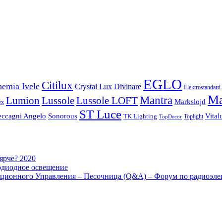
EGLO
Citilux
emia Ivele
Crystal Lux
Divinare
Elektrostandard
Ma
Mantra
Lussole
Lumion
Lussole LOFT
Markslojd
ex
ST Luce
eccagni Angelo
Sonorous
Vital
TK Lighting
Toplight
TopDecor
 ярче? 2020
одиодное освещение
ционного Управления – Песочница (Q&A) – Форум по радиоэле