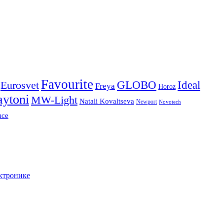
Favourite
Ideal
Eurosvet
GLOBO
Freya
Horoz
ytoni
MW-Light
Natali Kovaltseva
Newport
Novotech
uce
ктронике