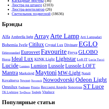
Каскадные люстры
(36)
Люстра на штанге
(2103)
Люстра-вентилятор
(26)
Светильник подвесной
(18636)
Брэнды
Arte Lamp
Array
Alfa
Ambrella light
Arti Lampadari
EGLO
Citilux
Bohemia Ivele
Crystal Lux
Divinare
Favourite
Eurosvet
GLOBO
Freya
Elektrostandard
Ideal Lux
Lightstar
KINK Light
Loft IT
Horoz
Lucia Tucci
Lucide
Lussole
Lumion
Lussole LOFT
Luminex
Maytoni
Mantra
MW-Light
Markslojd
Natali
Odeon Light
Nowodvorski
Kovaltseva
Newport
Novotech
ST Luce
Omnilux
Reccagni Angelo
Sonorous
Printio
Paulmann
Vitaluce
TK Lighting
Toplight
TopDecor
Популярные статьи