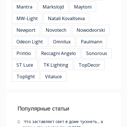
Mantra
Markslojd
Maytoni
MW-Light
Natali Kovaltseva
Newport
Novotech
Nowodvorski
Odeon Light
Omnilux
Paulmann
Printio
Reccagni Angelo
Sonorous
ST Luce
TK Lighting
TopDecor
Toplight
Vitaluce
Популярные статьи
Что заставляет свет в доме тускнеть , а