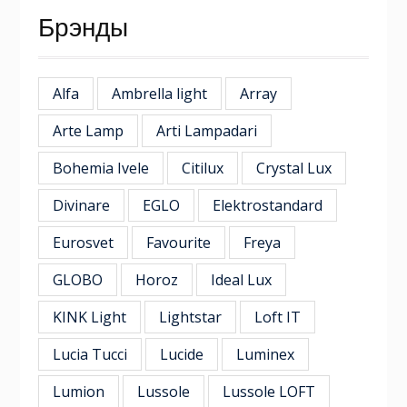
Брэнды
Alfa
Ambrella light
Array
Arte Lamp
Arti Lampadari
Bohemia Ivele
Citilux
Crystal Lux
Divinare
EGLO
Elektrostandard
Eurosvet
Favourite
Freya
GLOBO
Horoz
Ideal Lux
KINK Light
Lightstar
Loft IT
Lucia Tucci
Lucide
Luminex
Lumion
Lussole
Lussole LOFT