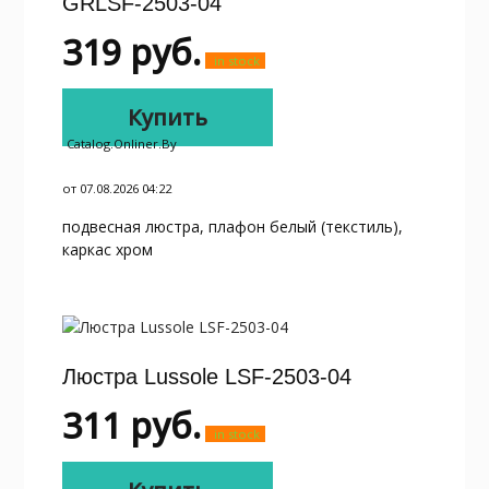
GRLSF-2503-04
319
руб.
in stock
Купить
Catalog.onliner.by
от 07.08.2026 04:22
подвесная люстра, плафон белый (текстиль),
каркас хром
Люстра Lussole LSF-2503-04
311
руб.
in stock