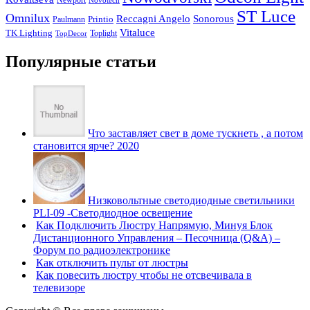
Newport
Novotech
ST Luce
Omnilux
Reccagni Angelo
Sonorous
Printio
Paulmann
Vitaluce
TK Lighting
Toplight
TopDecor
Популярные статьи
Что заставляет свет в доме тускнеть , а потом
становится ярче? 2020
Низковольтные светодиодные светильники
PLI-09 -Светодиодное освещение
Как Подключить Люстру Напрямую, Минуя Блок
Дистанционного Управления – Песочница (Q&A) –
Форум по радиоэлектронике
Как отключить пульт от люстры
Как повесить люстру чтобы не отсвечивала в
телевизоре