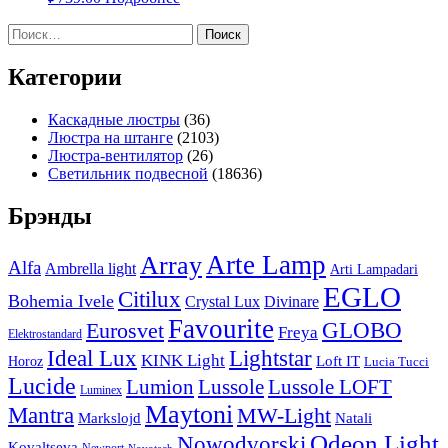
Найти:
Категории
Каскадные люстры
(36)
Люстра на штанге
(2103)
Люстра-вентилятор
(26)
Светильник подвесной
(18636)
Брэнды
Arte Lamp
Array
Alfa
Ambrella light
Arti Lampadari
EGLO
Citilux
Bohemia Ivele
Crystal Lux
Divinare
Favourite
Eurosvet
GLOBO
Freya
Elektrostandard
Ideal Lux
Lightstar
KINK Light
Loft IT
Horoz
Lucia Tucci
Lucide
Lussole
Lumion
Lussole LOFT
Luminex
Maytoni
Mantra
MW-Light
Markslojd
Natali
Odeon Light
Nowodvorski
Kovaltseva