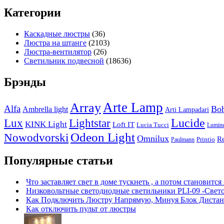
Категории
Каскадные люстры
(36)
Люстра на штанге
(2103)
Люстра-вентилятор
(26)
Светильник подвесной
(18636)
Брэнды
Arte Lamp
Array
Alfa
Boh
Ambrella light
Arti Lampadari
Lucide
Lux
Lightstar
KINK Light
Loft IT
Lucia Tucci
Lumin
Odeon Light
Nowodvorski
Omnilux
R
Printio
Paulmann
Популярные статьи
Что заставляет свет в доме тускнеть , а потом становится
Низковольтные светодиодные светильники PLI-09 -Свет
Как Подключить Люстру Напрямую, Минуя Блок Дистан
Как отключить пульт от люстры