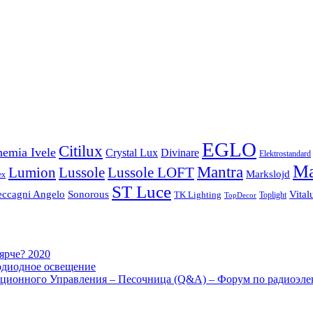
EGLO
Citilux
emia Ivele
Crystal Lux
Divinare
Elektrostandard
Ma
Mantra
Lussole
Lumion
Lussole LOFT
Markslojd
ex
ST Luce
eccagni Angelo
Sonorous
Vital
TK Lighting
Toplight
TopDecor
 ярче? 2020
одиодное освещение
ционного Управления – Песочница (Q&A) – Форум по радиоэле