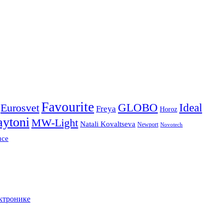
Favourite
Ideal
Eurosvet
GLOBO
Freya
Horoz
ytoni
MW-Light
Natali Kovaltseva
Newport
Novotech
uce
ктронике