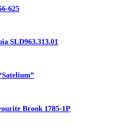
56-625
ia SLD963.313.01
“Satelium”
ourite Brook 1785-1P