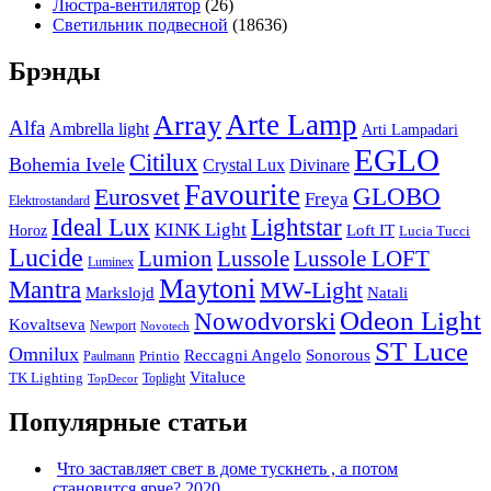
Люстра-вентилятор
(26)
Светильник подвесной
(18636)
Брэнды
Arte Lamp
Array
Alfa
Ambrella light
Arti Lampadari
EGLO
Citilux
Bohemia Ivele
Crystal Lux
Divinare
Favourite
Eurosvet
GLOBO
Freya
Elektrostandard
Ideal Lux
Lightstar
KINK Light
Loft IT
Horoz
Lucia Tucci
Lucide
Lussole
Lumion
Lussole LOFT
Luminex
Maytoni
Mantra
MW-Light
Markslojd
Natali
Odeon Light
Nowodvorski
Kovaltseva
Newport
Novotech
ST Luce
Omnilux
Reccagni Angelo
Sonorous
Printio
Paulmann
Vitaluce
TK Lighting
Toplight
TopDecor
Популярные статьи
Что заставляет свет в доме тускнеть , а потом
становится ярче? 2020