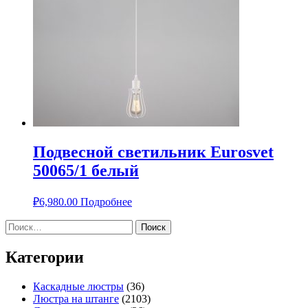
Подвесной светильник Eurosvet
50065/1 белый
₽
6,980.00
Подробнее
Найти:
Категории
Каскадные люстры
(36)
Люстра на штанге
(2103)