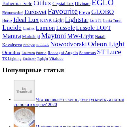
EGLO
Citilux
Bohemia Ivele
Crystal Lux
Divinare
Favourite
Eurosvet
GLOBO
Freya
Elektrostandard
Ideal Lux
Lightstar
KINK Light
Loft IT
Horoz
Lucia Tucci
Lucide
Lussole
Lumion
Lussole LOFT
Luminex
Maytoni
Mantra
MW-Light
Markslojd
Natali
Odeon Light
Nowodvorski
Kovaltseva
Newport
Novotech
ST Luce
Omnilux
Reccagni Angelo
Sonorous
Printio
Paulmann
Vitaluce
TK Lighting
Toplight
TopDecor
Популярные статьи
Что заставляет свет в доме тускнеть , а потом
становится ярче? 2020
Низковольтные светодиодные светильники