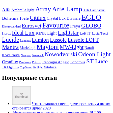
Arte Lamp
Array
Alfa
Ambrella light
Arti Lampadari
EGLO
Citilux
Bohemia Ivele
Crystal Lux
Divinare
Favourite
Eurosvet
GLOBO
Freya
Elektrostandard
Ideal Lux
Lightstar
KINK Light
Loft IT
Horoz
Lucia Tucci
Lucide
Lussole
Lumion
Lussole LOFT
Luminex
Maytoni
Mantra
MW-Light
Markslojd
Natali
Odeon Light
Nowodvorski
Kovaltseva
Newport
Novotech
ST Luce
Omnilux
Reccagni Angelo
Sonorous
Printio
Paulmann
Vitaluce
TK Lighting
Toplight
TopDecor
Популярные статьи
Что заставляет свет в доме тускнеть , а потом
становится ярче? 2020
Низковольтные светодиодные светильники PLI-09