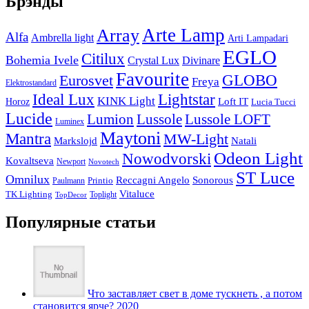
Брэнды
Arte Lamp
Array
Alfa
Ambrella light
Arti Lampadari
EGLO
Citilux
Bohemia Ivele
Crystal Lux
Divinare
Favourite
Eurosvet
GLOBO
Freya
Elektrostandard
Ideal Lux
Lightstar
KINK Light
Loft IT
Horoz
Lucia Tucci
Lucide
Lussole
Lumion
Lussole LOFT
Luminex
Maytoni
Mantra
MW-Light
Markslojd
Natali
Odeon Light
Nowodvorski
Kovaltseva
Newport
Novotech
ST Luce
Omnilux
Reccagni Angelo
Sonorous
Printio
Paulmann
Vitaluce
TK Lighting
Toplight
TopDecor
Популярные статьи
Что заставляет свет в доме тускнеть , а потом
становится ярче? 2020