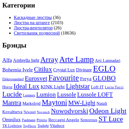
Категории
Каскадные люстры
(36)
Люстра на штанге
(2103)
Люстра-вентилятор
(26)
Светильник подвесной
(18636)
Брэнды
Arte Lamp
Array
Alfa
Ambrella light
Arti Lampadari
EGLO
Citilux
Bohemia Ivele
Crystal Lux
Divinare
Favourite
Eurosvet
GLOBO
Freya
Elektrostandard
Ideal Lux
Lightstar
KINK Light
Loft IT
Horoz
Lucia Tucci
Lucide
Lussole
Lumion
Lussole LOFT
Luminex
Maytoni
Mantra
MW-Light
Markslojd
Natali
Odeon Light
Nowodvorski
Kovaltseva
Newport
Novotech
ST Luce
Omnilux
Reccagni Angelo
Sonorous
Printio
Paulmann
Vitaluce
TK Lighting
Toplight
TopDecor