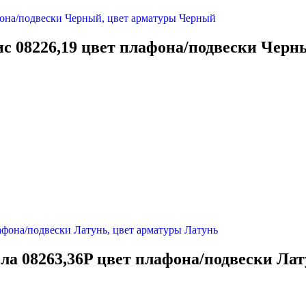
ис 08226,19 цвет плафона/подвески Чер
ла 08263,36P цвет плафона/подвески Ла