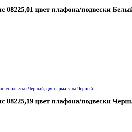
ис 08225,01 цвет плафона/подвески Белы
ис 08225,19 цвет плафона/подвески Чер