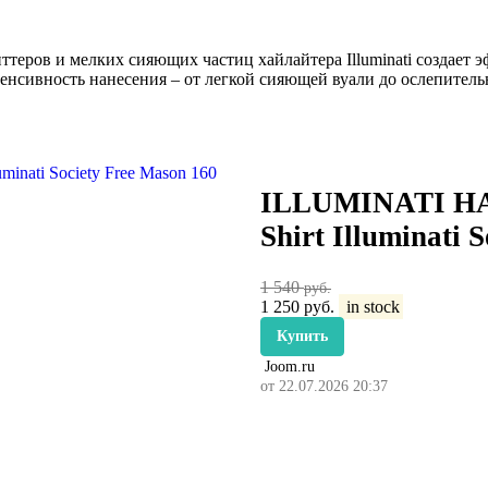
ров и мелких сияющих частиц хайлайтера Illuminati создает э
енсивность нанесения – от легкой сияющей вуали до ослепитель
ILLUMINATI HAN
Shirt Illuminati 
1 540
руб.
1 250
руб.
in stock
Купить
Joom.ru
от 22.07.2026 20:37