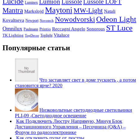
Lucide
Lussole
Lumion
Lussole LOFT
Luminex
Maytoni
Mantra
MW-Light
Markslojd
Natali
Odeon Light
Nowodvorski
Kovaltseva
Newport
Novotech
ST Luce
Omnilux
Reccagni Angelo
Sonorous
Printio
Paulmann
Vitaluce
TK Lighting
Toplight
TopDecor
Популярные статьи
Что заставляет свет в доме тускнеть , а потом
становится ярче? 2020
Низковольтные светодиодные светильники
PLI-09 -Светодиодное освещение
Как Подключить Люстру Напрямую, Минуя Блок
Дистанционного Управления – Песочница (Q&A) –
Форум по радиоэлектронике
Как отключить пульт от люстры