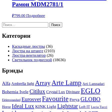
Рамон MDM2781/1
₽
799.00
Подробнее
Найти:
Категории
Каскадные люстры
(36)
Люстра на штанге
(2103)
Люстра-вентилятор
(26)
Светильник подвесной
(18636)
Брэнды
Arte Lamp
Array
Alfa
Ambrella light
Arti Lampadari
EGLO
Citilux
Bohemia Ivele
Crystal Lux
Divinare
Favourite
Eurosvet
GLOBO
Freya
Elektrostandard
Ideal Lux
Lightstar
KINK Light
Loft IT
Horoz
Lucia Tucci