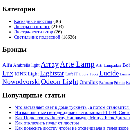
Категории
Каскадные люстры
(36)
Люстра на штанге
(2103)
Люстра-вентилятор
(26)
Светильник подвесной
(18636)
Брэнды
Arte Lamp
Array
Alfa
Boh
Ambrella light
Arti Lampadari
Lucide
Lux
Lightstar
KINK Light
Loft IT
Lucia Tucci
Lumin
Odeon Light
Nowodvorski
Omnilux
R
Printio
Paulmann
Популярные статьи
Что заставляет свет в доме тускнеть , а потом становится
Низковольтные светодиодные светильники PLI-09 -Свет
Как Подключить Люстру Напрямую, Минуя Блок Дистан
Как отключить пульт от люстры
Как повесить люстру чтобы не отсвечивала в телевизоре