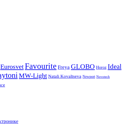
Favourite
Ideal
Eurosvet
GLOBO
Freya
Horoz
ytoni
MW-Light
Natali Kovaltseva
Newport
Novotech
uce
ктронике