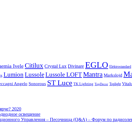
EGLO
Citilux
emia Ivele
Crystal Lux
Divinare
Elektrostandard
Ma
Mantra
Lussole
Lumion
Lussole LOFT
Markslojd
ex
ST Luce
eccagni Angelo
Sonorous
Vital
TK Lighting
Toplight
TopDecor
 ярче? 2020
одиодное освещение
ционного Управления – Песочница (Q&A) – Форум по радиоэле