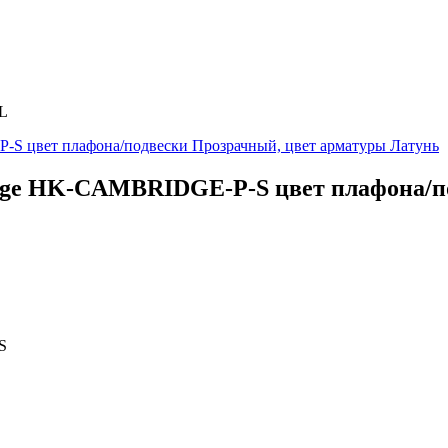
L
dge HK-CAMBRIDGE-P-S цвет плафона/п
S