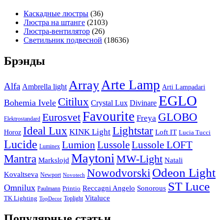
Каскадные люстры
(36)
Люстра на штанге
(2103)
Люстра-вентилятор
(26)
Светильник подвесной
(18636)
Брэнды
Arte Lamp
Array
Alfa
Ambrella light
Arti Lampadari
EGLO
Citilux
Bohemia Ivele
Crystal Lux
Divinare
Favourite
Eurosvet
GLOBO
Freya
Elektrostandard
Ideal Lux
Lightstar
KINK Light
Loft IT
Horoz
Lucia Tucci
Lucide
Lussole
Lumion
Lussole LOFT
Luminex
Maytoni
Mantra
MW-Light
Markslojd
Natali
Odeon Light
Nowodvorski
Kovaltseva
Newport
Novotech
ST Luce
Omnilux
Reccagni Angelo
Sonorous
Printio
Paulmann
Vitaluce
TK Lighting
Toplight
TopDecor
Популярные статьи