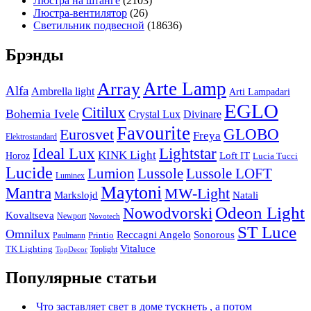
Люстра на штанге
(2103)
Люстра-вентилятор
(26)
Светильник подвесной
(18636)
Брэнды
Arte Lamp
Array
Alfa
Ambrella light
Arti Lampadari
EGLO
Citilux
Bohemia Ivele
Crystal Lux
Divinare
Favourite
Eurosvet
GLOBO
Freya
Elektrostandard
Ideal Lux
Lightstar
KINK Light
Loft IT
Horoz
Lucia Tucci
Lucide
Lussole
Lumion
Lussole LOFT
Luminex
Maytoni
Mantra
MW-Light
Markslojd
Natali
Odeon Light
Nowodvorski
Kovaltseva
Newport
Novotech
ST Luce
Omnilux
Reccagni Angelo
Sonorous
Printio
Paulmann
Vitaluce
TK Lighting
Toplight
TopDecor
Популярные статьи
Что заставляет свет в доме тускнеть , а потом