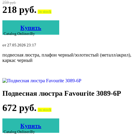
259
руб.
218
руб.
in stock
Купить
Catalog.onliner.by
от 27.05.2026 23:17
подвесная люстра, плафон черный/золотистый (металл/акрил),
каркас черный
Подвесная люстра Favourite 3089-6P
672
руб.
in stock
Купить
Catalog.onliner.by