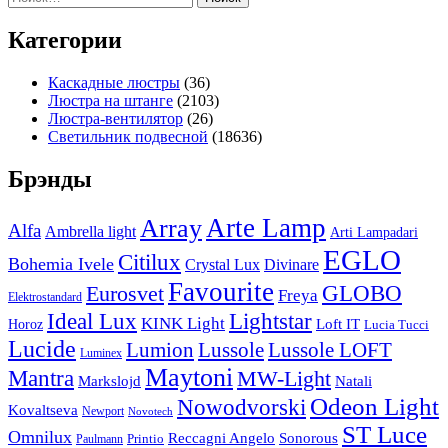
Категории
Каскадные люстры
(36)
Люстра на штанге
(2103)
Люстра-вентилятор
(26)
Светильник подвесной
(18636)
Брэнды
Arte Lamp
Array
Alfa
Ambrella light
Arti Lampadari
EGLO
Citilux
Bohemia Ivele
Crystal Lux
Divinare
Favourite
Eurosvet
GLOBO
Freya
Elektrostandard
Ideal Lux
Lightstar
KINK Light
Loft IT
Horoz
Lucia Tucci
Lucide
Lussole
Lumion
Lussole LOFT
Luminex
Maytoni
Mantra
MW-Light
Markslojd
Natali
Odeon Light
Nowodvorski
Kovaltseva
Newport
Novotech
ST Luce
Omnilux
Reccagni Angelo
Sonorous
Printio
Paulmann