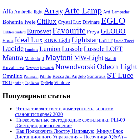
Arte Lamp
Array
Alfa
Ambrella light
Arti Lampadari
EGLO
Citilux
Bohemia Ivele
Crystal Lux
Divinare
Favourite
Eurosvet
GLOBO
Freya
Elektrostandard
Ideal Lux
Lightstar
KINK Light
Loft IT
Horoz
Lucia Tucci
Lucide
Lussole
Lumion
Lussole LOFT
Luminex
Maytoni
Mantra
MW-Light
Markslojd
Natali
Odeon Light
Nowodvorski
Kovaltseva
Newport
Novotech
ST Luce
Omnilux
Reccagni Angelo
Sonorous
Printio
Paulmann
Vitaluce
TK Lighting
Toplight
TopDecor
Популярные статьи
Что заставляет свет в доме тускнеть , а потом
становится ярче? 2020
Низковольтные светодиодные светильники PLI-09
-Светодиодное освещение
Как Подключить Люстру Напрямую, Минуя Блок
Дистанционного Управления – Песочница (Q&A) –