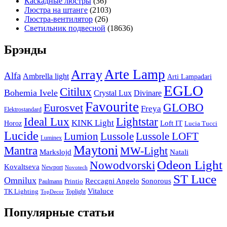
Каскадные люстры
(36)
Люстра на штанге
(2103)
Люстра-вентилятор
(26)
Светильник подвесной
(18636)
Брэнды
Arte Lamp
Array
Alfa
Ambrella light
Arti Lampadari
EGLO
Citilux
Bohemia Ivele
Crystal Lux
Divinare
Favourite
Eurosvet
GLOBO
Freya
Elektrostandard
Ideal Lux
Lightstar
KINK Light
Loft IT
Horoz
Lucia Tucci
Lucide
Lussole
Lumion
Lussole LOFT
Luminex
Maytoni
Mantra
MW-Light
Markslojd
Natali
Odeon Light
Nowodvorski
Kovaltseva
Newport
Novotech
ST Luce
Omnilux
Reccagni Angelo
Sonorous
Printio
Paulmann
Vitaluce
TK Lighting
Toplight
TopDecor
Популярные статьи