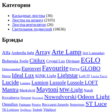
Категории
Каскадные люстры
(36)
Люстра на штанге
(2103)
Люстра-вентилятор
(26)
Светильник подвесной
(18636)
Брэнды
Arte Lamp
Array
Alfa
Ambrella light
Arti Lampadari
EGLO
Citilux
Bohemia Ivele
Crystal Lux
Divinare
Favourite
Eurosvet
GLOBO
Freya
Elektrostandard
Ideal Lux
Lightstar
KINK Light
Loft IT
Horoz
Lucia Tucci
Lucide
Lussole
Lumion
Lussole LOFT
Luminex
Maytoni
Mantra
MW-Light
Markslojd
Natali
Odeon Light
Nowodvorski
Kovaltseva
Newport
Novotech
ST Luce
Omnilux
Reccagni Angelo
Sonorous
Printio
Paulmann
Vitaluce
TK Lighting
Toplight
TopDecor