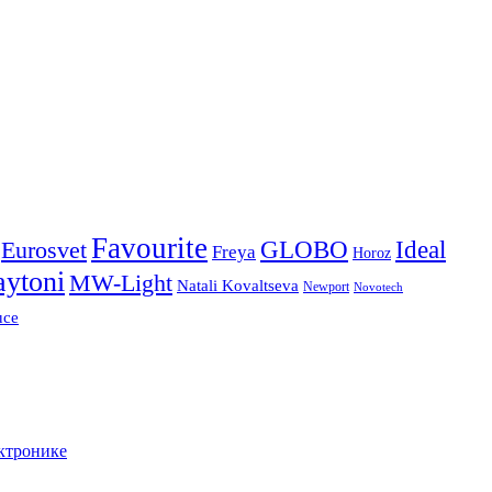
Favourite
Ideal
Eurosvet
GLOBO
Freya
Horoz
ytoni
MW-Light
Natali Kovaltseva
Newport
Novotech
uce
ктронике