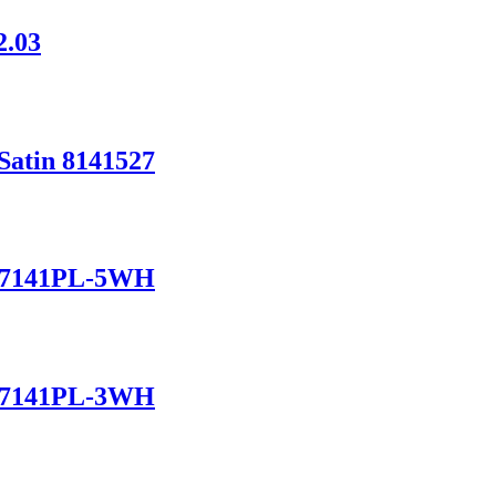
2.03
Satin 8141527
 A7141PL-5WH
 A7141PL-3WH