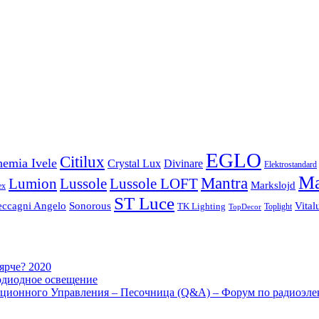
EGLO
Citilux
emia Ivele
Crystal Lux
Divinare
Elektrostandard
Ma
Mantra
Lussole
Lumion
Lussole LOFT
Markslojd
ex
ST Luce
eccagni Angelo
Sonorous
Vital
TK Lighting
Toplight
TopDecor
 ярче? 2020
одиодное освещение
ционного Управления – Песочница (Q&A) – Форум по радиоэле