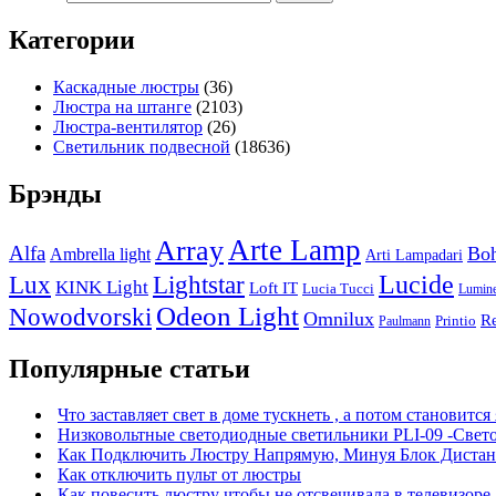
Категории
Каскадные люстры
(36)
Люстра на штанге
(2103)
Люстра-вентилятор
(26)
Светильник подвесной
(18636)
Брэнды
Arte Lamp
Array
Alfa
Boh
Ambrella light
Arti Lampadari
Lucide
Lux
Lightstar
KINK Light
Loft IT
Lucia Tucci
Lumin
Odeon Light
Nowodvorski
Omnilux
R
Printio
Paulmann
Популярные статьи
Что заставляет свет в доме тускнеть , а потом становится
Низковольтные светодиодные светильники PLI-09 -Свет
Как Подключить Люстру Напрямую, Минуя Блок Дистан
Как отключить пульт от люстры
Как повесить люстру чтобы не отсвечивала в телевизоре