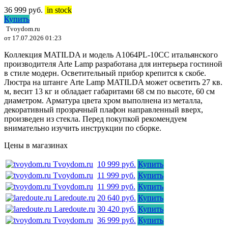
36 999
руб.
in stock
Купить
Tvoydom.ru
от 17.07.2026 01:23
Коллекция MATILDA и модель A1064PL-10CC итальянского
производителя Arte Lamp разработана для интерьера гостиной
в стиле модерн. Осветительный прибор крепится к скобе.
Люстра на штанге Arte Lamp MATILDA может осветить 27 кв.
м, весит 13 кг и обладает габаритами 68 см по высоте, 60 см
диаметром. Арматура цвета хром выполнена из металла,
декоративный прозрачный плафон направленный вверх,
произведен из стекла. Перед покупкой рекомендуем
внимательно изучить инструкции по сборке.
Цены в магазинах
Tvoydom.ru
10 999 руб.
Купить
Tvoydom.ru
11 999 руб.
Купить
Tvoydom.ru
11 999 руб.
Купить
Laredoute.ru
20 640 руб.
Купить
Laredoute.ru
30 420 руб.
Купить
Tvoydom.ru
36 999 руб.
Купить