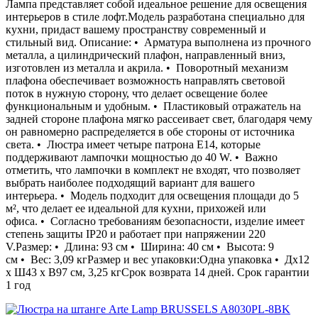
Лампа представляет собой идеальное решение для освещения
интерьеров в стиле лофт.Модель разработана специально для
кухни, придаст вашему пространству современный и
стильный вид. Описание: • Арматура выполнена из прочного
металла, а цилиндрический плафон, направленный вниз,
изготовлен из металла и акрила. • Поворотный механизм
плафона обеспечивает возможность направлять световой
поток в нужную сторону, что делает освещение более
функциональным и удобным. • Пластиковый отражатель на
задней стороне плафона мягко рассеивает свет, благодаря чему
он равномерно распределяется в обе стороны от источника
света. • Люстра имеет четыре патрона E14, которые
поддерживают лампочки мощностью до 40 W. • Важно
отметить, что лампочки в комплект не входят, что позволяет
выбрать наиболее подходящий вариант для вашего
интерьера. • Модель подходит для освещения площади до 5
м², что делает ее идеальной для кухни, прихожей или
офиса. • Согласно требованиям безопасности, изделие имеет
степень защиты IP20 и работает при напряжении 220
V.Размер: • Длина: 93 см • Ширина: 40 см • Высота: 9
см • Вес: 3,09 кгРазмер и вес упаковки:Одна упаковка • Дх12
х Ш43 х В97 см, 3,25 кгСрок возврата 14 дней. Срок гарантии
1 год