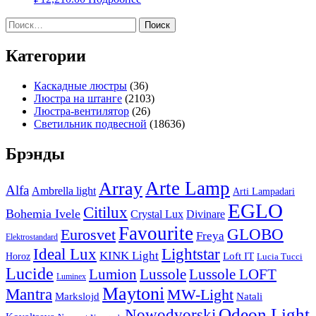
Найти:
Категории
Каскадные люстры
(36)
Люстра на штанге
(2103)
Люстра-вентилятор
(26)
Светильник подвесной
(18636)
Брэнды
Arte Lamp
Array
Alfa
Ambrella light
Arti Lampadari
EGLO
Citilux
Bohemia Ivele
Crystal Lux
Divinare
Favourite
Eurosvet
GLOBO
Freya
Elektrostandard
Ideal Lux
Lightstar
KINK Light
Loft IT
Horoz
Lucia Tucci
Lucide
Lussole
Lumion
Lussole LOFT
Luminex
Maytoni
Mantra
MW-Light
Markslojd
Natali
Odeon Light
Nowodvorski