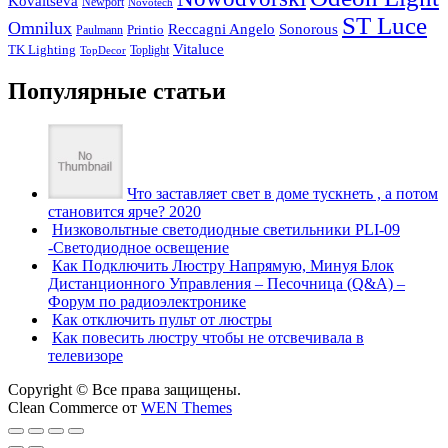
Kovaltseva
Newport
Novotech
ST Luce
Omnilux
Reccagni Angelo
Sonorous
Printio
Paulmann
Vitaluce
TK Lighting
Toplight
TopDecor
Популярные статьи
Что заставляет свет в доме тускнеть , а потом
становится ярче? 2020
Низковольтные светодиодные светильники PLI-09
-Светодиодное освещение
Как Подключить Люстру Напрямую, Минуя Блок
Дистанционного Управления – Песочница (Q&A) –
Форум по радиоэлектронике
Как отключить пульт от люстры
Как повесить люстру чтобы не отсвечивала в
телевизоре
Copyright © Все права защищены.
Clean Commerce от
WEN Themes