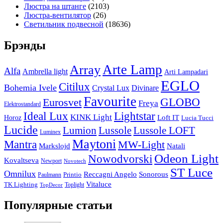
Люстра на штанге
(2103)
Люстра-вентилятор
(26)
Светильник подвесной
(18636)
Брэнды
Arte Lamp
Array
Alfa
Ambrella light
Arti Lampadari
EGLO
Citilux
Bohemia Ivele
Crystal Lux
Divinare
Favourite
Eurosvet
GLOBO
Freya
Elektrostandard
Ideal Lux
Lightstar
KINK Light
Loft IT
Horoz
Lucia Tucci
Lucide
Lussole
Lumion
Lussole LOFT
Luminex
Maytoni
Mantra
MW-Light
Markslojd
Natali
Odeon Light
Nowodvorski
Kovaltseva
Newport
Novotech
ST Luce
Omnilux
Reccagni Angelo
Sonorous
Printio
Paulmann
Vitaluce
TK Lighting
Toplight
TopDecor
Популярные статьи