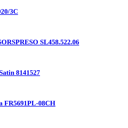
020/3C
 SORSPRESO SL458.522.06
Satin 8141527
na FR5691PL-08CH